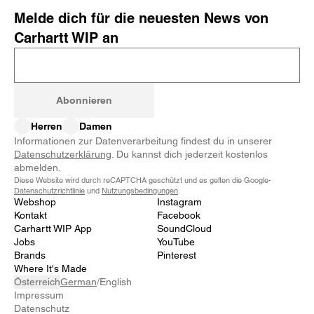
Melde dich für die neuesten News von
Carhartt WIP an
Abonnieren
Herren
Damen
Informationen zur Datenverarbeitung findest du in unserer
Datenschutzerklärung
. Du kannst dich jederzeit kostenlos
abmelden.
Diese Website wird durch reCAPTCHA geschützt und es gelten die Google-
Datenschutzrichtlinie
und
Nutzungsbedingungen
.
Webshop
Instagram
Kontakt
Facebook
Carhartt WIP App
SoundCloud
Jobs
YouTube
Brands
Pinterest
Where It's Made
Österreich
German
/
English
Impressum
Datenschutz