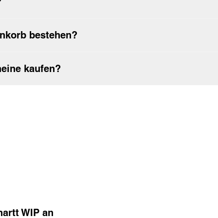
?
renkorb bestehen?
eine kaufen?
hartt WIP an