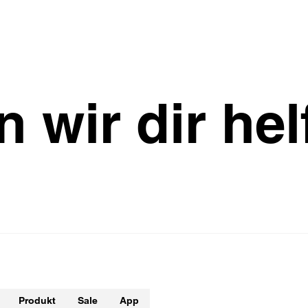
n
w
i
r
d
i
r
h
e
l
Produkt
Sale
App