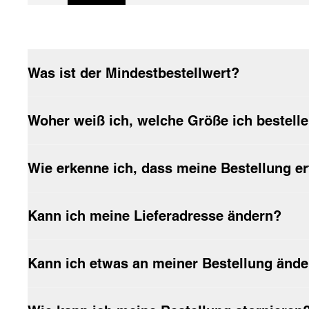
Wie lange dauert die Lieferung?
Muss die Kleidung von Carhartt WIP vor dem ersten Tragen 
Wie erfolgt die Rückgabe?
Was ist der Mindestbestellwert?
Woher weiß ich, welche Größe ich bestell
Wie erkenne ich, dass meine Bestellung er
Kann ich meine Lieferadresse ändern?
Kann ich etwas an meiner Bestellung ände