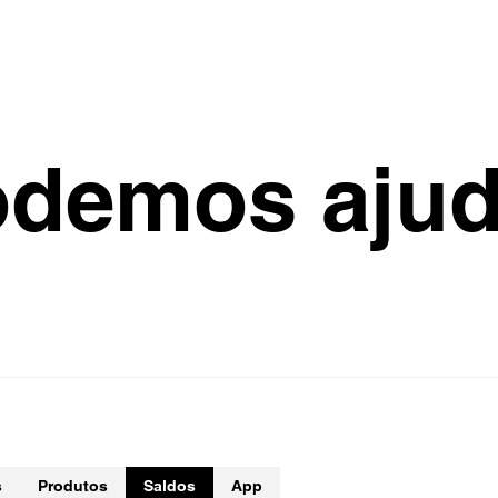
o
d
e
m
o
s
a
j
u
s
Produtos
Saldos
App