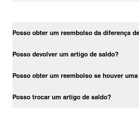
Qual o tempo de entrega?
As peças da Carhartt WIP têm de ser lavadas antes de serem 
Como posso devolver produtos por correio?
Posso obter um reembolso da diferença d
Posso devolver um artigo de saldo?
Posso obter um reembolso se houver uma di
Posso trocar um artigo de saldo?