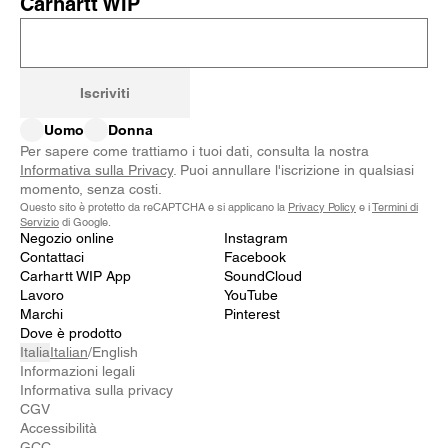
Carhartt WIP
Iscriviti
Uomo
Donna
Per sapere come trattiamo i tuoi dati, consulta la nostra
Informativa sulla Privacy
. Puoi annullare l'iscrizione in qualsiasi
momento, senza costi.
Questo sito è protetto da reCAPTCHA e si applicano la
Privacy Policy
e i
Termini di
Servizio
di Google.
Negozio online
Instagram
Contattaci
Facebook
Carhartt WIP App
SoundCloud
Lavoro
YouTube
Marchi
Pinterest
Dove è prodotto
Italia
Italian
/
English
Informazioni legali
Informativa sulla privacy
CGV
Accessibilità
GCC