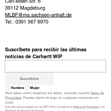
Carl-Miller-Str. 6
39112 Magdeburg
MLBF@ms.sachsen-​anhalt.de
Tel.: 0391 567 6970
Suscríbete para recibir las últimas
noticias de Carhartt WIP
Suscribirse
Hombre
Mujer
Para saber cómo tratamos tus datos, consulta nuestro
Aviso de
Privacidad
. Puedes darte de baja en cualquier momento sin
coste.
Este sitio está protegido por reCAPTCHA y se aplican la
Política de Privacidad
y los
Términos de Servicio
de Google.